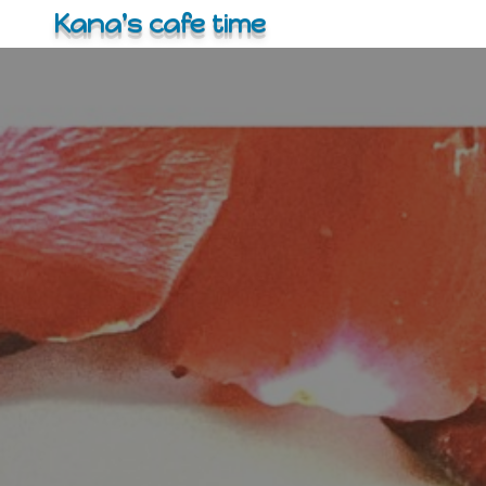
コ
Kana's cafe time
ン
テ
ン
ツ
へ
ス
キ
ッ
プ