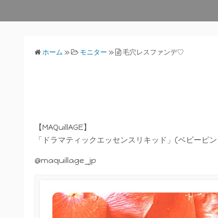
ホーム
»
モニター
»
毛穴レスファンデ♡
【MAQuillAGE】
「ドラマティックエッセンスリキッド」(ベビーピンク
@maquillage_jp