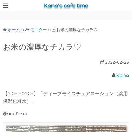
コ
Kana's cafe time
ン
テ
ン
ホーム
»
モニター
»
お米の濃厚なチカラ♡
ツ
へ
お米の濃厚なチカラ♡
ス
キ
2022-02-26
ッ
プ
kana
【RICE FORCE】「ディープモイスチュアローション（薬用
保湿化粧水）」
@riceforce