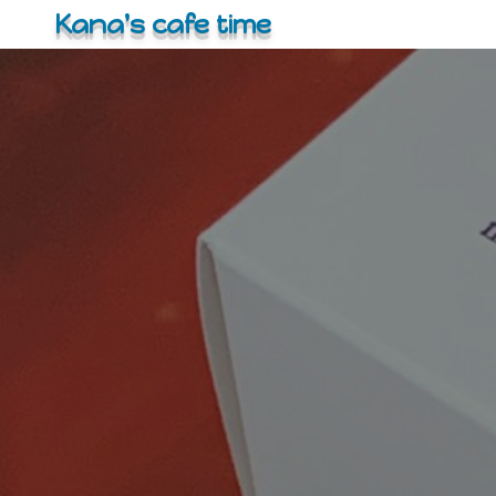
コ
Kana's cafe time
ン
テ
ン
ツ
へ
ス
キ
ッ
プ