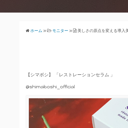
ホーム
»
モニター
»
美しさの原点を変える導入
【シマボシ】 「レストレーションセラム 」
@shimaboshi_official