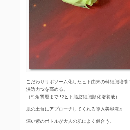
こだわりリポソーム化したヒト由来の幹細胞培養エ
浸透力*2を高める。
（*1角質層まで *2ヒト脂肪細胞順化培養液）
肌の土台にアプローチしてくれる導入美容液♫
深い紫のボトルが大人の肌によく似合う。