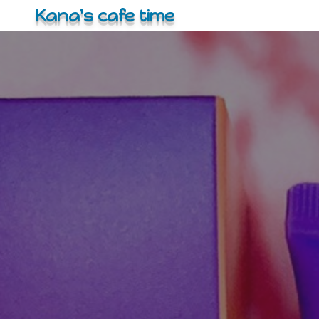
コ
Kana's cafe time
ン
テ
ン
ツ
へ
ス
キ
ッ
プ