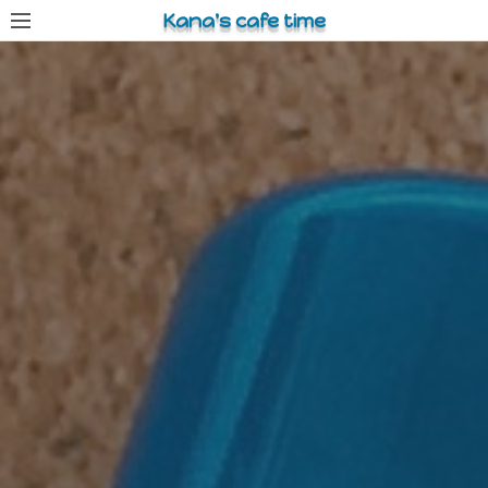
コ
Kana's cafe time
ン
テ
ン
ツ
へ
ス
キ
ッ
プ