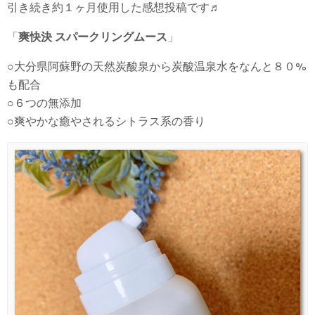
引き続き約１ヶ月使用した感想投稿です♬
「
爽快決 スパークリングムース
」
○大分県阿蘇野の天然炭酸泉から炭酸温泉水をなんと８０%
も配合
○６つの無添加
○爽やかな癒やされるシトラス系の香り