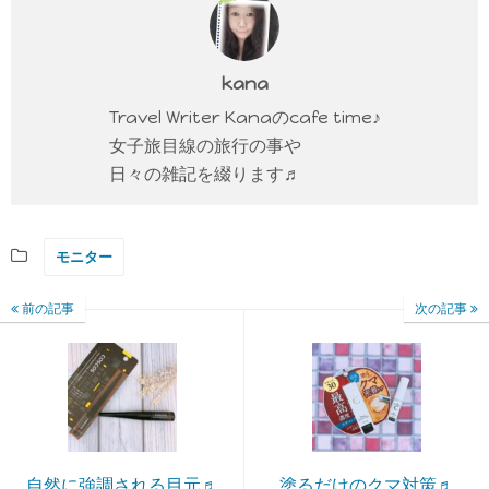
kana
Travel Writer Kanaのcafe time♪
女子旅目線の旅行の事や
日々の雑記を綴ります♬
モニター
前の記事
次の記事
自然に強調される目元♬
塗るだけのクマ対策♬