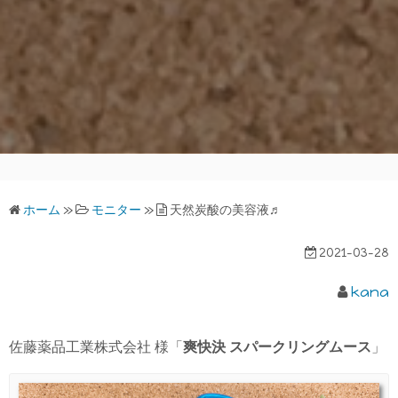
ホーム
»
モニター
»
天然炭酸の美容液♬
2021-03-28
kana
佐藤薬品工業株式会社 様「
爽快決 スパークリングムース
」