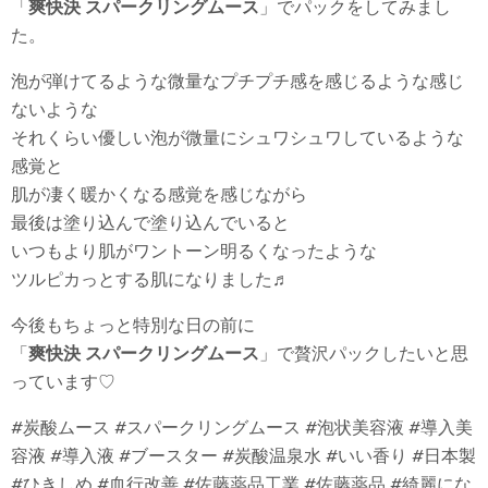
「
爽快決 スパークリングムース
」でパックをしてみまし
た。
泡が弾けてるような微量なプチプチ感を感じるような感じ
ないような
それくらい優しい泡が微量にシュワシュワしているような
感覚と
肌が凄く暖かくなる感覚を感じながら
最後は塗り込んで塗り込んでいると
いつもより肌がワントーン明るくなったような
ツルピカっとする肌になりました♬
今後もちょっと特別な日の前に
「
爽快決 スパークリングムース
」で贅沢パックしたいと思
っています♡
#炭酸ムース #スパークリングムース #泡状美容液 #導入美
容液 #導入液 #ブースター #炭酸温泉水 #いい香り #日本製
#ひきしめ #血行改善 #佐藤薬品工業 #佐藤薬品 #綺麗にな