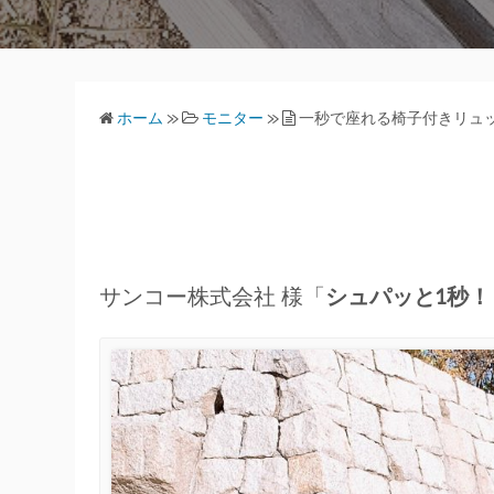
ホーム
»
モニター
»
一秒で座れる椅子付きリュ
サンコー株式会社 様「
シュパッと1秒