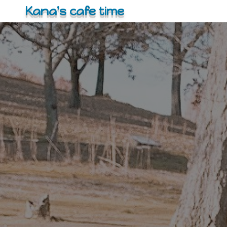
コ
Kana's cafe time
ン
テ
ン
ツ
へ
ス
キ
ッ
プ