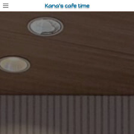
コ
Kana's cafe time
ン
テ
ン
ツ
へ
ス
キ
ッ
プ