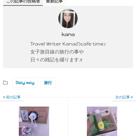
この記事の投稿者
最新記事
kana
Travel Writer Kanaのcafe time♪
女子旅目線の旅行の事や
日々の雑記を綴ります♬
Stay way
旅行
前の記事
次の記事