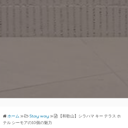
ホーム
»
Stay way
»
【和歌山】シラハマ キー テラス ホ
テル シーモアの10個の魅力