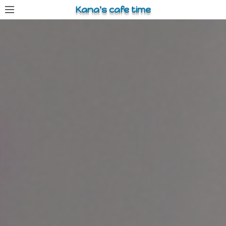
コ
Kana's cafe time
ン
テ
ン
ツ
へ
ス
キ
ッ
プ