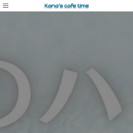
コ
Kana's cafe time
ン
テ
ン
ツ
へ
ス
キ
ッ
プ