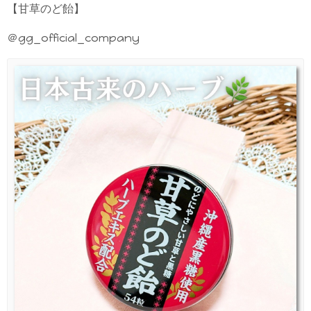
【甘草のど飴】
＠gg_official_company