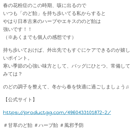
春の花粉症のこの時期、咳に出るので
いつも「のど飴」を持ち歩いてる私からすると
やはり日本古来のハーブやエキスののど飴は
強いです！！
（※あくまでも個人の感想です）
持ち歩いておけば、外出先でもすぐにケアできるのが嬉し
いポイント。
寒い季節の心強い味方として、バッグにひとつ、常備して
みては？
のどの調子を整えて、冬から春を快適に過ごしましょう♫
【公式サイト】
https://productgg.com/4960433101872-2/
＃甘草のど飴 ＃ハーブ飴 ＃風邪予防