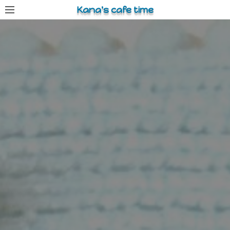
コ
Kana's cafe time
ン
テ
ン
ツ
へ
ス
キ
ッ
プ