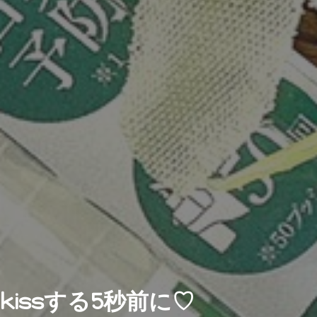
kissする5秒前に♡