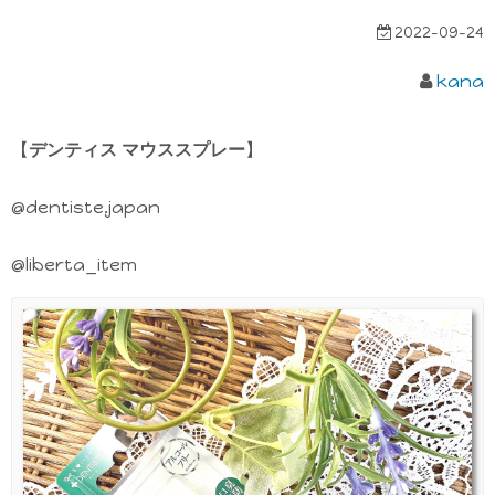
2022-09-24
kana
【
デンティス マウススプレー
】
@dentiste.japan
@liberta_item