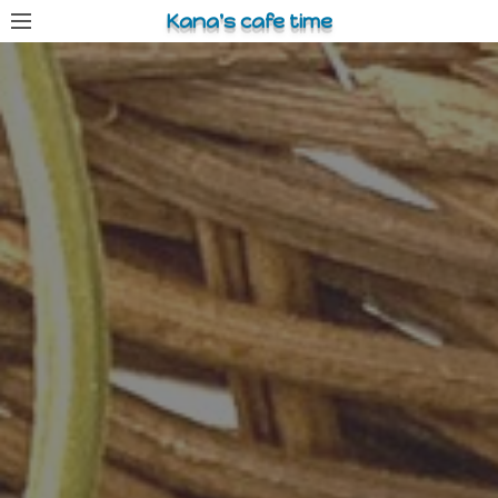
コ
Kana's cafe time
ン
テ
ン
ツ
へ
ス
キ
ッ
プ