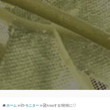
ホーム
»
モニター
»
kissする5秒前に♡