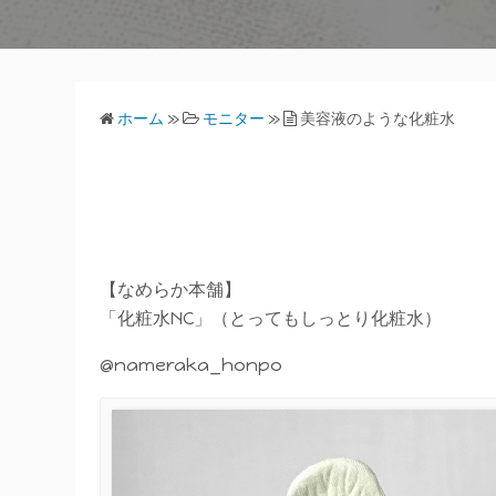
ホーム
»
モニター
»
美容液のような化粧水
【なめらか本舗】
「化粧水NC」（とってもしっとり化粧水）
@nameraka_honpo