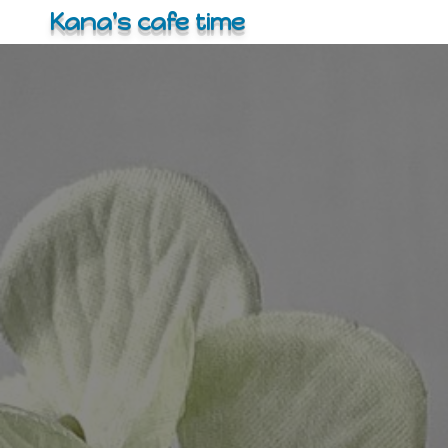
コ
Kana's cafe time
ン
テ
ン
ツ
へ
ス
キ
ッ
プ