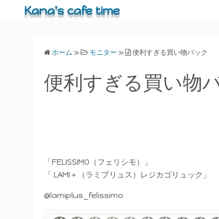
コ
Kana's cafe time
ン
テ
ン
ホーム
»
モニター
»
便利すぎる買い物バック
ツ
へ
便利すぎる買い物
ス
キ
ッ
プ
「FELISSIMO（フェリシモ）」
「 LAMI＋（ラミプリュス）レジカゴリュック」
@lamiplus_felissimo