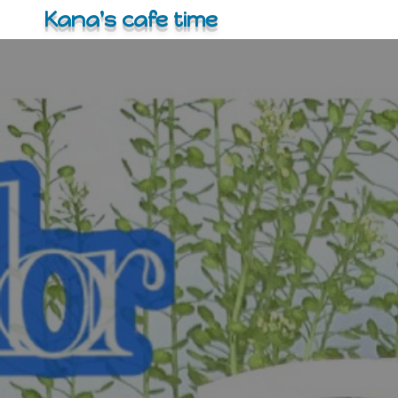
コ
Kana's cafe time
ン
テ
ン
ツ
へ
ス
キ
ッ
プ