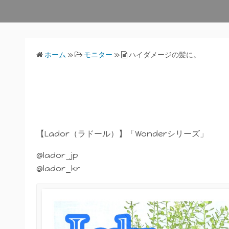
ホーム
»
モニター
»
ハイダメージの髪に。
【Lador（ラドール）】「Wonderシリーズ」
@lador_jp
@lador_kr