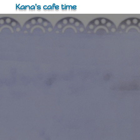
コ
Kana's cafe time
ン
テ
ン
ツ
へ
ス
キ
ッ
プ