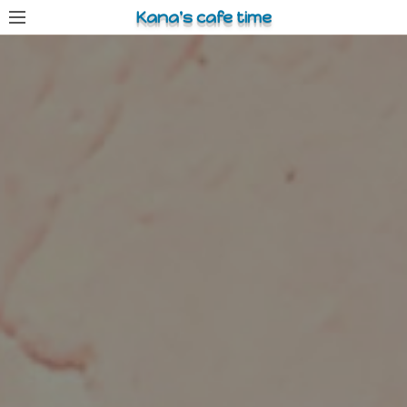
コ
Kana's cafe time
ン
テ
ン
ツ
へ
ス
キ
ッ
プ