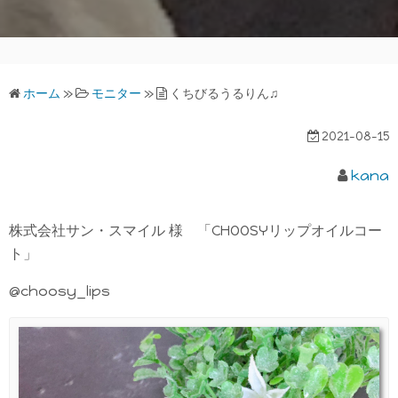
ホーム
»
モニター
»
くちびるうるりん♫
2021-08-15
kana
株式会社サン・スマイル 様 「CHOOSYリップオイルコー
ト」
@choosy_lips