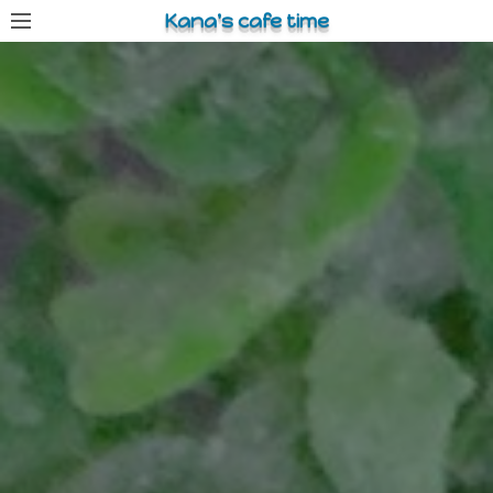
コ
Kana's cafe time
ン
テ
ン
ツ
へ
ス
キ
ッ
プ