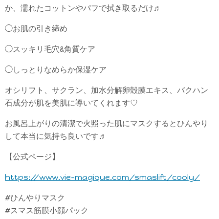
か、濡れたコットンやパフで拭き取るだけ♬
◯お肌の引き締め
◯スッキリ毛穴&角質ケア
◯しっとりなめらか保湿ケア
オシリフト、サクラン、加水分解卵殻膜エキス、バクハン
石成分が肌を美肌に導いてくれます♡
お風呂上がりの清潔で火照った肌にマスクするとひんやり
して本当に気持ち良いです♬
【公式ページ】
https://www.vie-magique.com/smaslift/cooly/
#ひんやりマスク
#スマス筋膜小顔パック