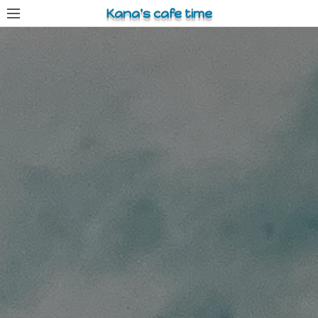
コ
Kana's cafe time
ン
テ
ン
ツ
へ
ス
キ
ッ
プ