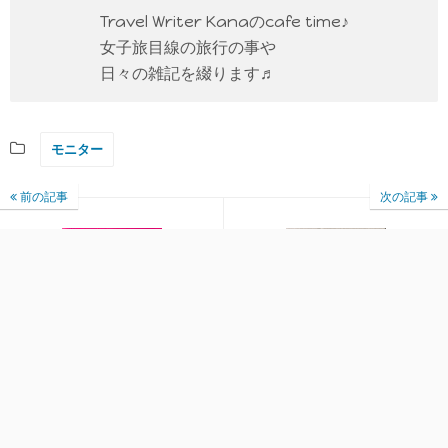
Travel Writer Kanaのcafe time♪
女子旅目線の旅行の事や
日々の雑記を綴ります♬
モニター
前の記事
次の記事
リアル野いちごの葉配合
植物とともに生きる。
♫