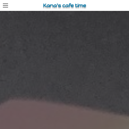
コ
Kana's cafe time
ン
テ
ン
ツ
へ
ス
キ
ッ
プ