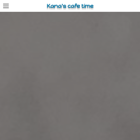
コ
Kana's cafe time
ン
テ
ン
ツ
へ
ス
キ
ッ
プ