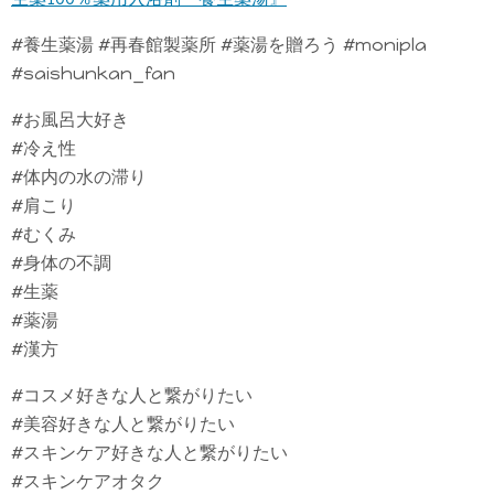
#養生薬湯 #再春館製薬所 #薬湯を贈ろう #monipla
#saishunkan_fan
#お風呂大好き
#冷え性
#体内の水の滞り
#肩こり
#むくみ
#身体の不調
#生薬
#薬湯
#漢方
#コスメ好きな人と繋がりたい
#美容好きな人と繋がりたい
#スキンケア好きな人と繋がりたい
#スキンケアオタク