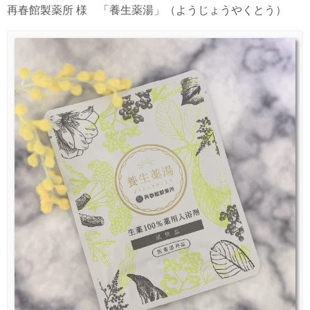
再春館製薬所 様 「養生薬湯」（ようじょうやくとう）