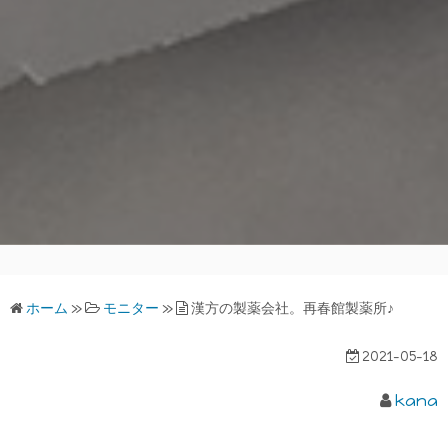
ホーム
»
モニター
»
漢方の製薬会社。再春館製薬所♪
2021-05-18
kana