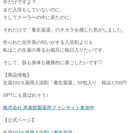
手だけですよ？
まだ入浴もしていないのに。
そしてクーラーの中に居たのに。
それだけで「養生薬湯」のチカラを感じた気がしました。
作られた化学系の匂いがする入浴剤よりも
私はこの生薬の香るお風呂に毎日入りたいです。
そして、肌も身体も健康的に過ごしたいです♡
【商品情報】
生薬100％薬用入浴剤「養生薬湯」30包入り 税込7,700円
GIFTにも喜ばれそう♪
株式会社 再春館製薬所ファンサイト参加中
【公式ページ】
生薬100％薬用入浴剤『養生薬湯』