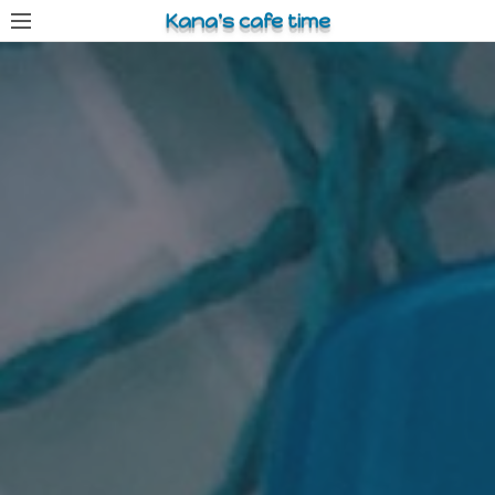
コ
Kana's cafe time
ン
テ
ン
ツ
へ
ス
キ
ッ
プ