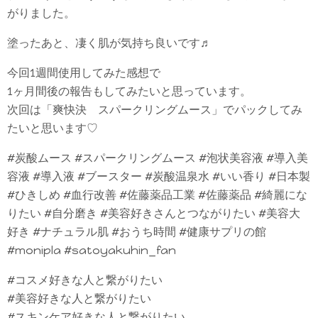
がりました。
塗ったあと、凄く肌が気持ち良いです♬
今回1週間使用してみた感想で
1ヶ月間後の報告もしてみたいと思っています。
次回は「爽快決 スパークリングムース」でパックしてみ
たいと思います♡
#炭酸ムース #スパークリングムース #泡状美容液 #導入美
容液 #導入液 #ブースター #炭酸温泉水 #いい香り #日本製
#ひきしめ #血行改善 #佐藤薬品工業 #佐藤薬品 #綺麗にな
りたい #自分磨き #美容好きさんとつながりたい #美容大
好き #ナチュラル肌 #おうち時間 #健康サプリの館
#monipla #satoyakuhin_fan
#コスメ好きな人と繋がりたい
#美容好きな人と繋がりたい
#スキンケア好きな人と繋がりたい