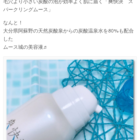
毛穴より小さい炭酸の泡が効率よく肌に届く「爽快決 ス
パークリングムース」
なんと！
大分県阿蘇野の天然炭酸泉からの炭酸温泉水を80%も配合
した
ムース城の美容液♬