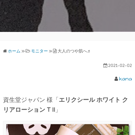
ホーム
»
モニター
»
大人のつや肌へ♬
2021-02-02
kana
資生堂ジャパン 様「
エリクシール ホワイト ク
リアローション T II
」