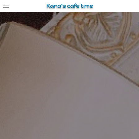
コ
Kana's cafe time
ン
テ
ン
ツ
へ
ス
キ
ッ
プ