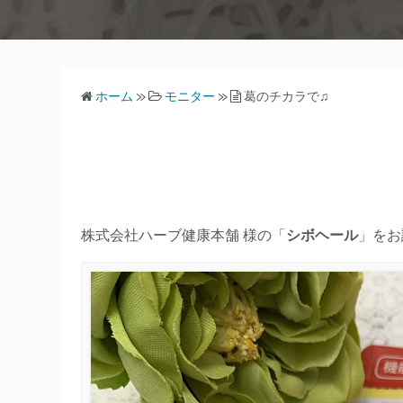
ホーム
»
モニター
»
葛のチカラで♫
株式会社ハーブ健康本舗 様の「
シボヘール
」をお