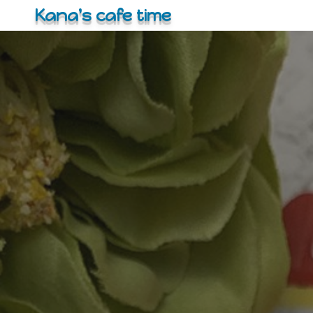
コ
Kana's cafe time
ン
テ
ン
ツ
へ
ス
キ
ッ
プ