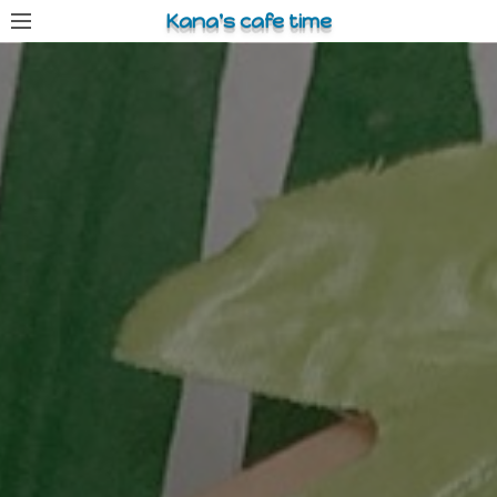
コ
Kana's cafe time
ン
テ
ン
ツ
へ
ス
キ
ッ
プ