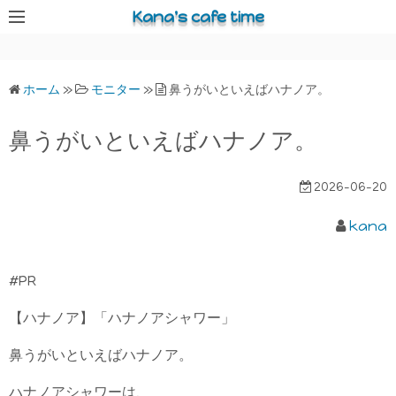
コ
Kana's cafe time
ン
テ
ン
ホーム
»
モニター
»
鼻うがいといえばハナノア。
ツ
へ
鼻うがいといえばハナノア。
ス
キ
2026-06-20
ッ
プ
kana
#PR
【ハナノア】「ハナノアシャワー」
鼻うがいといえばハナノア。
ハナノアシャワーは、