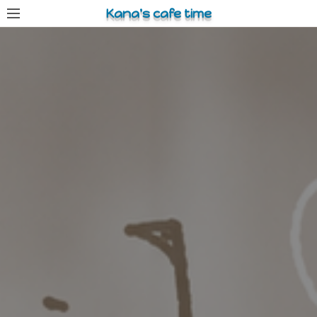
コ
Kana's cafe time
ン
テ
ン
ツ
へ
ス
キ
ッ
プ