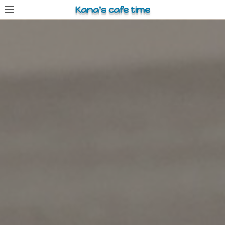
コ
Kana's cafe time
ン
テ
ン
ツ
へ
ス
キ
ッ
プ