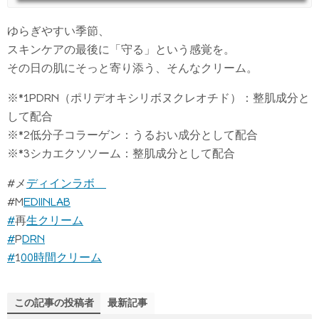
ゆらぎやすい季節、
スキンケアの最後に「守る」という感覚を。
その日の肌にそっと寄り添う、そんなクリーム。
※*1PDRN（ポリデオキシリボヌクレオチド）：整肌成分と
して配合
※*2低分子コラーゲン：うるおい成分として配合
※*3シカエクソソーム：整肌成分として配合
#メ
ディインラボ
#M
EDIINLAB
#
再
生クリーム
#
P
DRN
#
1
00時間クリーム
この記事の投稿者
最新記事